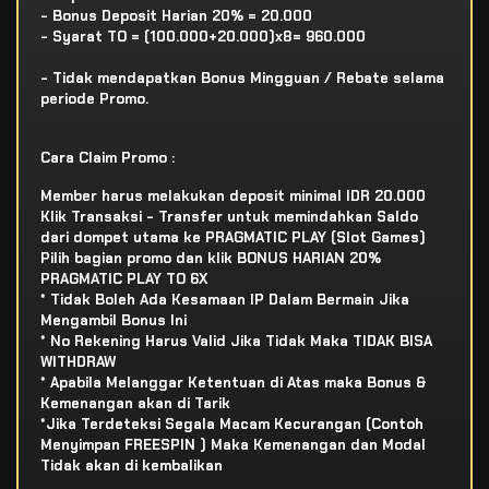
- Bonus Deposit Harian 20% = 20.000
- Syarat TO = (100.000+20.000)x8= 960.000
- Tidak mendapatkan Bonus Mingguan / Rebate selama
periode Promo.
Cara Claim Promo :
Member harus melakukan deposit minimal IDR 20.000
Klik Transaksi - Transfer untuk memindahkan Saldo
dari dompet utama ke PRAGMATIC PLAY (Slot Games)
Pilih bagian promo dan klik BONUS HARIAN 20%
PRAGMATIC PLAY TO 6X
* Tidak Boleh Ada Kesamaan IP Dalam Bermain Jika
Mengambil Bonus Ini
* No Rekening Harus Valid Jika Tidak Maka TIDAK BISA
WITHDRAW
* Apabila Melanggar Ketentuan di Atas maka Bonus &
Kemenangan akan di Tarik
*Jika Terdeteksi Segala Macam Kecurangan (Contoh
Menyimpan FREESPIN ) Maka Kemenangan dan Modal
Tidak akan di kembalikan