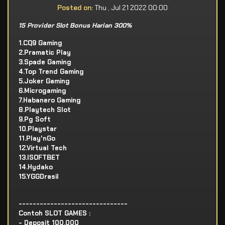
Posted on:
Thu , Jul 21 2022 00:00
15 Provider Slot Bonus Harian 300%
1.CQ9 Gaming
2.Pramatic Play
3.Spade Gaming
4.Top Trend Gaming
5.Joker Gaming
6.Microgaming
7.Habanero Gaming
8.Playtech Slot
9.Pg Soft
10.Playstar
11.Play'nGo
12.Virtual Tech
13.ISOFTBET
14.Hydako
15.YGGDrasil
-------------------------------
Contoh SLOT GAMES :
- Deposit 100.000