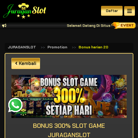
Daftar
Selamat Datang Di Situs Website ⭐ JURAG
JURAGANSLOT
Promotion
Bonus harian 20
Kembali
❌
BONUS 300% SLOT GAME
JURAGANSLOT