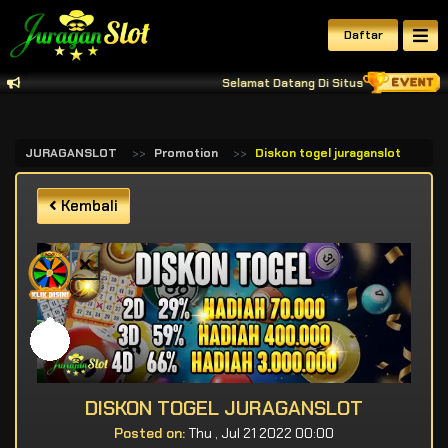
Daftar
Selamat Datang Di Situs Website ⭐ JURA
JURAGANSLOT
Promotion
Diskon togel juraganslot
Kembali
❌
DISKON TOGEL JURAGANSLOT
Posted on:
Thu , Jul 21 2022 00:00