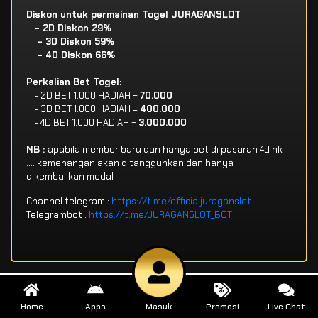
Diskon untuk permainan Togel JURAGANSLOT
- 2D Diskon 29%
- 3D Diskon 59%
- 4D Diskon 66%
Perkalian Bet Togel:
- 2D BET 1.000 HADIAH =
70.000
- 3D BET 1.000 HADIAH =
400.000
- 4D BET 1.000 HADIAH =
3.000.000
NB :
apabila member baru dan hanya bet di pasaran 4d hk
.... kemenangan akan ditangguhkan dan hanya
dikembalikan modal
Channel telegram :
https://t.me/officialjuraganslot
Telegrambot :
https://t.me/JURAGANSLOT_BOT
Home
Apps
Masuk
Promosi
Live Chat